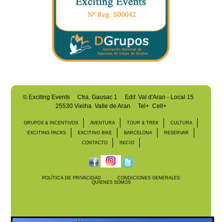
©
Exciting Events
Ctra. Gausac 1 Edif. Val d'Aran - Local 15
25530 Vielha Valle de Aran
Tel+ Cell+
GRUPOS & INCENTIVOS
AVENTURA
TOUR & TREK
CULTURA
EXCITING PACKS
EXCITING BIKE
BARCELONA
RESERVAR
CONTACTO
INICIO
POLÍTICA DE PRIVACIDAD
CONDICIONES GENERALES
QUIENES SOMOS