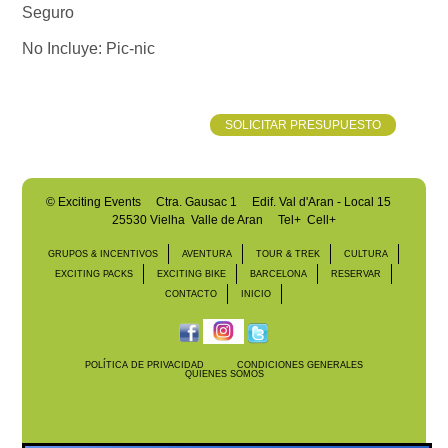
Seguro
No Incluye:
Pic-nic
SOLICITAR PRESUPUESTO
©
Exciting Events
Ctra. Gausac 1 Edif. Val d'Aran - Local 15
25530 Vielha Valle de Aran
Tel+ Cell+
GRUPOS & INCENTIVOS
AVENTURA
TOUR & TREK
CULTURA
EXCITING PACKS
EXCITING BIKE
BARCELONA
RESERVAR
CONTACTO
INICIO
POLÍTICA DE PRIVACIDAD
CONDICIONES GENERALES
QUIENES SOMOS