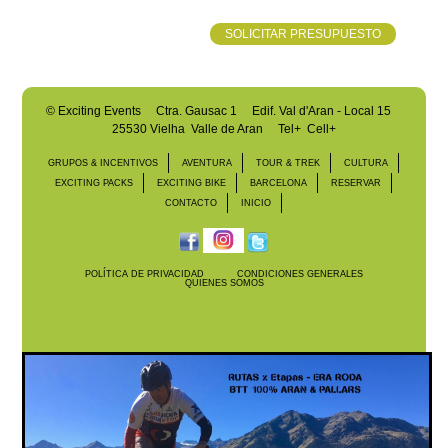
SOLICITAR PRESUPUESTO
©
Exciting Events
Ctra. Gausac 1 Edif. Val d'Aran - Local 15
25530 Vielha Valle de Aran
Tel+ Cell+
GRUPOS & INCENTIVOS
AVENTURA
TOUR & TREK
CULTURA
EXCITING PACKS
EXCITING BIKE
BARCELONA
RESERVAR
CONTACTO
INICIO
POLÍTICA DE PRIVACIDAD
CONDICIONES GENERALES
QUIENES SOMOS