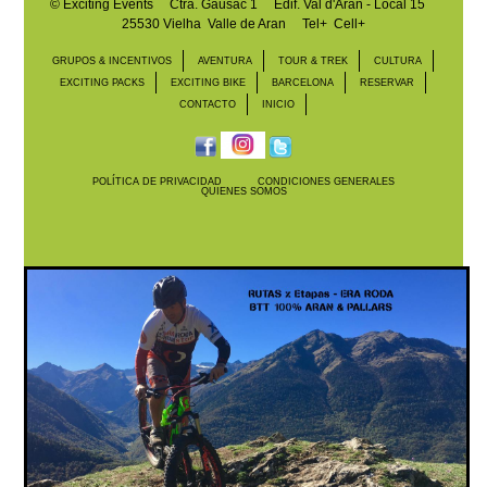
©
Exciting Events
Ctra. Gausac 1 Edif. Val d'Aran - Local 15
25530 Vielha Valle de Aran
Tel+ Cell+
GRUPOS & INCENTIVOS
AVENTURA
TOUR & TREK
CULTURA
EXCITING PACKS
EXCITING BIKE
BARCELONA
RESERVAR
CONTACTO
INICIO
POLÍTICA DE PRIVACIDAD
CONDICIONES GENERALES
QUIENES SOMOS