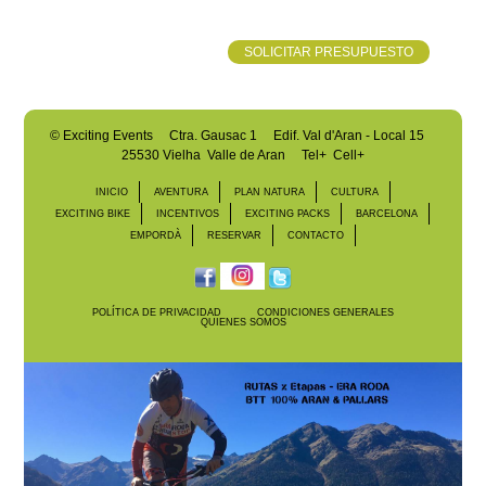
SOLICITAR PRESUPUESTO
©
Exciting Events
Ctra. Gausac 1 Edif. Val d'Aran - Local 15
25530 Vielha Valle de Aran
Tel+ Cell+
INICIO
AVENTURA
PLAN NATURA
CULTURA
EXCITING BIKE
INCENTIVOS
EXCITING PACKS
BARCELONA
EMPORDÀ
RESERVAR
CONTACTO
POLÍTICA DE PRIVACIDAD
CONDICIONES GENERALES
QUIENES SOMOS