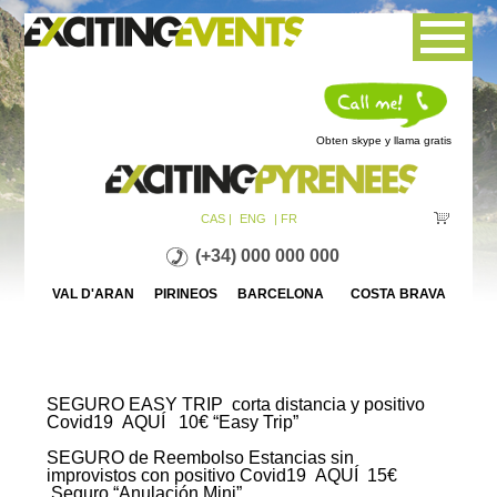
Jump to navigation
Obten skype y llama gratis
CAS |
ENG
| FR
(+34) 000 000 000
VAL D'ARAN PIRINEOS BARCELONA COSTA BRAVA
SEGURO EASY TRIP
corta distancia y positivo
Covid19
AQUÍ
10€ “Easy Trip”
SEGURO de Reembolso Estancias sin
improvistos
con positivo Covid19
AQUÍ
15€
Seguro “Anulación Mini”