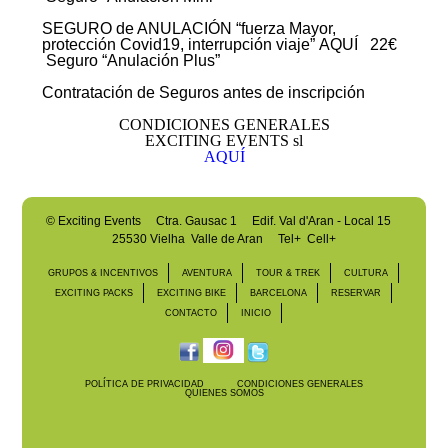
SEGURO de ANULACIÓN
“fuerza Mayor,
protección Covid19, interrupción viaje”
AQUÍ
22€
Seguro “Anulación Plus”
Contratación de Seguros antes de inscripción
CONDICIONES GENERALES
EXCITING EVENTS sl
AQUÍ
©
Exciting Events
Ctra. Gausac 1 Edif. Val d'Aran - Local 15
25530 Vielha Valle de Aran
Tel+ Cell+
GRUPOS & INCENTIVOS
AVENTURA
TOUR & TREK
CULTURA
EXCITING PACKS
EXCITING BIKE
BARCELONA
RESERVAR
CONTACTO
INICIO
POLÍTICA DE PRIVACIDAD
CONDICIONES GENERALES
QUIENES SOMOS