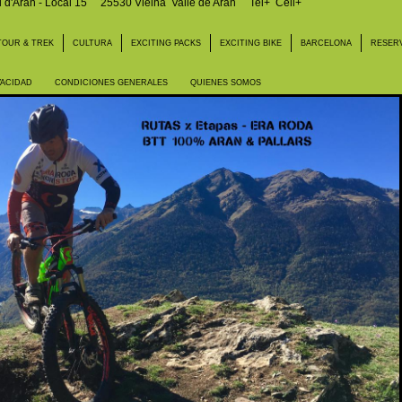
l d'Aran - Local 15
25530 Vielha Valle de Aran
Tel+ Cell+
TOUR & TREK
CULTURA
EXCITING PACKS
EXCITING BIKE
BARCELONA
RESER
VACIDAD
CONDICIONES GENERALES
QUIENES SOMOS