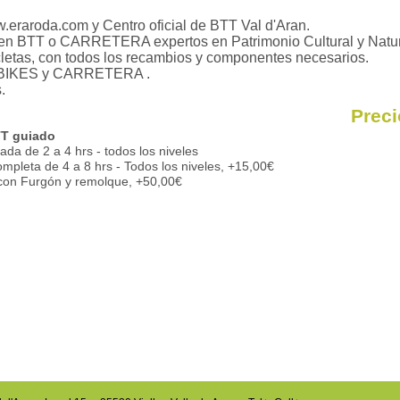
eraroda.com y Centro oficial de BTT Val d'Aran.
s en BTT o CARRETERA expertos en Patrimonio Cultural y Natura
cletas, con todos los recambios y componentes necesarios.
 E-BIKES y CARRETERA .
.
Prec
T guiado
da de 2 a 4 hrs - todos los niveles
mpleta de 4 a 8 hrs - Todos los niveles, +15,00€
 con Furgón y remolque, +50,00€