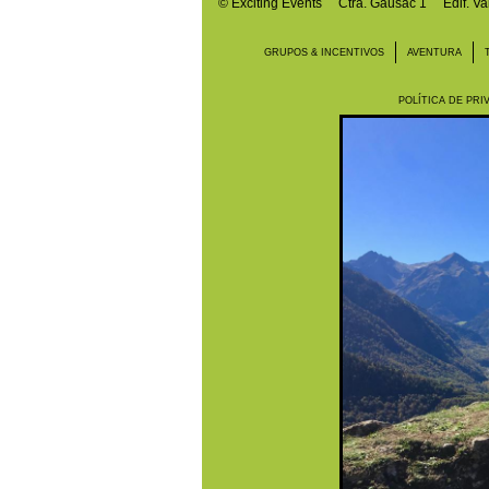
©
Exciting Events
Ctra. Gausac 1 Edif. Va
GRUPOS & INCENTIVOS
AVENTURA
POLÍTICA DE PRI