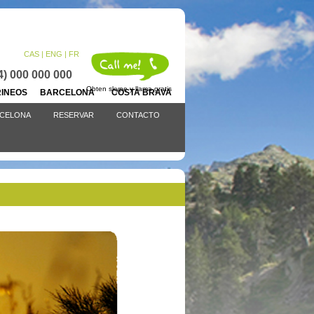
CAS |
ENG
| FR
4) 000 000 000
Obten skype y llama gratis
IRINEOS BARCELONA COSTA BRAVA
CELONA
RESERVAR
CONTACTO