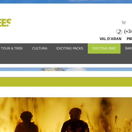
Jump to navigation
(+3
VAL D'ARAN P
TOUR & TREK
CULTURA
EXCITING PACKS
EXCITING BIKE
BAR