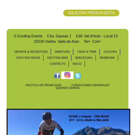
SOLICITAR PRESUPUESTO
©
Exciting Events
Ctra. Gausac 1 Edif. Val d'Aran - Local 15
25530 Vielha Valle de Aran
Tel+ Cell+
GRUPOS & INCENTIVOS
AVENTURA
TOUR & TREK
CULTURA
EXCITING PACKS
EXCITING BIKE
BARCELONA
RESERVAR
CONTACTO
INICIO
POLÍTICA DE PRIVACIDAD
CONDICIONES GENERALES
QUIENES SOMOS