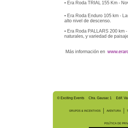
• Era Roda TRIAL 155 Km - Nove
• Era Roda Enduro 105 km - Las 
alto nivel de descenso.
• Era Roda PALLARS 200 km - U
naturales, y variedad de paisaj
Más información en
www.erar
©
Exciting Events
Ctra. Gausac 1 Edif. Va
GRUPOS & INCENTIVOS
AVENTURA
POLÍTICA DE PRI