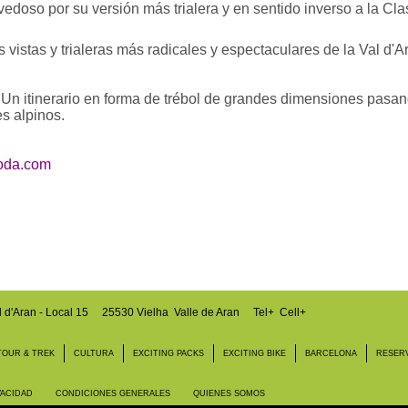
doso por su versión más trialera y en sentido inverso a la Cl
vistas y trialeras más radicales y espectaculares de la Val d'
n itinerario en forma de trébol de grandes dimensiones pasan
es alpinos.
oda.com
l d'Aran - Local 15
25530 Vielha Valle de Aran
Tel+ Cell+
TOUR & TREK
CULTURA
EXCITING PACKS
EXCITING BIKE
BARCELONA
RESER
VACIDAD
CONDICIONES GENERALES
QUIENES SOMOS