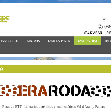
Jump to navigation
(+3
VAL D'ARAN P
TOUR & TREK
CULTURA
EXCITING PACKS
EXCITING BIKE
BAR
DA
Rutas en BTT. It
inerarios auténticos y emblemáticos.
Val d'Aran y Pallars