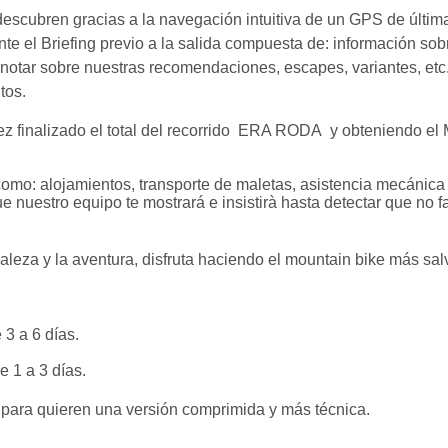
scubren gracias a la navegación intuitiva de un GPS de últim
 el Briefing previo a la salida compuesta de: información sobre
notar sobre nuestras recomendaciones, escapes, variantes, etc.
tos.
ez finalizado el total del recorrido ERA RODA y obteniendo el M
 como: alojamientos, transporte de maletas, asistencia mecánica
 nuestro equipo te mostrará e insistirà hasta detectar que no fa
raleza y la aventura, disfruta haciendo el mountain bike
más salv
3 a 6 días.
 1 a 3 días.
ra quieren una versión comprimida y más técnica.