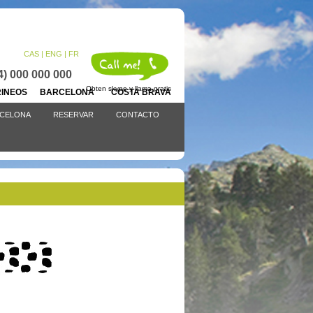
CAS |
ENG
| FR
4) 000 000 000
Obten skype y llama gratis
IRINEOS BARCELONA COSTA BRAVA
CELONA
RESERVAR
CONTACTO