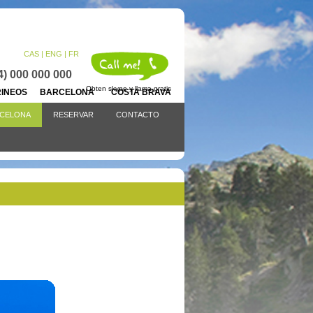
CAS |
ENG
| FR
4) 000 000 000
Obten skype y llama gratis
IRINEOS BARCELONA COSTA BRAVA
CELONA
RESERVAR
CONTACTO