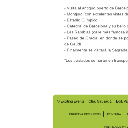
- Visita al antiguo puerto de Barcel
- Montjuïc (con excelentes vistas d
- Estadio Olímpico
- Catedral de Barcelona y su bello 
- Las Ramblas (calle más famosa d
- Paseo de Gracia, en donde se p
de Gaudí
- Finalmente se visitará la Sagrada
*Los traslados se harán en transpo
©
Exciting Events
Ctra. Gausac 1 Edif. Va
GRUPOS & INCENTIVOS
AVENTURA
POLÍTICA DE PRI