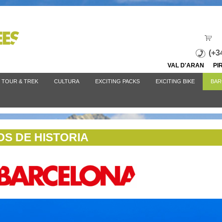
Jump to navigation
(+3
VAL D'ARAN P
TOUR & TREK
CULTURA
EXCITING PACKS
EXCITING BIKE
BAR
S DE HISTORIA