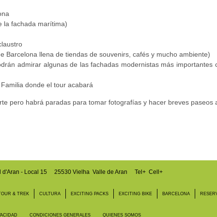
ona
e la fachada marítima)
claustro
e Barcelona llena de
tiendas de souvenirs, cafés y mucho ambiente)
odrán admirar algunas de las fachadas modernistas más importantes 
 Familia donde el tour
acabará
rte pero habrá paradas para tomar fotografías y hacer breves paseos 
l d'Aran - Local 15
25530 Vielha Valle de Aran
Tel+ Cell+
TOUR & TREK
CULTURA
EXCITING PACKS
EXCITING BIKE
BARCELONA
RESER
VACIDAD
CONDICIONES GENERALES
QUIENES SOMOS